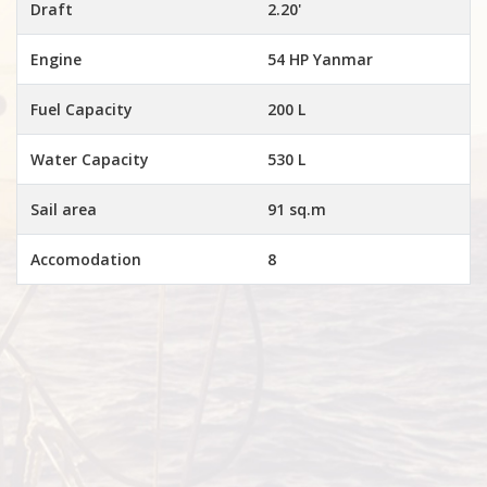
Draft
2.20'
Engine
54 HP Yanmar
Fuel Capacity
200 L
Water Capacity
530 L
Sail area
91 sq.m
Accomodation
8